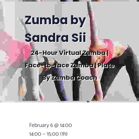
Zumba by
Sandra Sii
24-Hour Virtual Zumba |
Face-to-face Zumba | Plate
By Zumba Coach
February 6 @ 14:00
14:00 — 15:00
(1h)