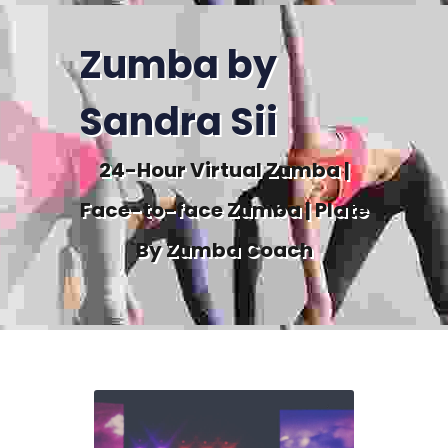
Zumba by
Sandra Sii
24-Hour Virtual Zumba |
Face-to-face Zumba | Plate
By Zumba Coach