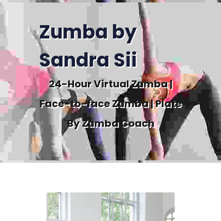
Zumba by
Sandra Sii
24-Hour Virtual Zumba |
Face-to-face Zumba | Plate
By Zumba Coach