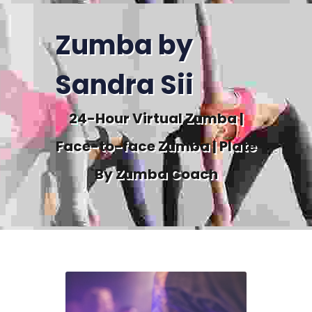
Zumba by
Sandra Sii
24-Hour Virtual Zumba |
Face-to-face Zumba | Plate
By Zumba Coach